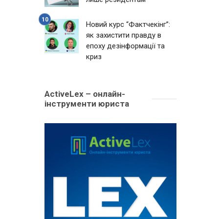
Новий курс “Фактчекінг”:
як захистити правду в
епоху дезінформації та
криз
ActiveLex – онлайн-
інструменти юриста