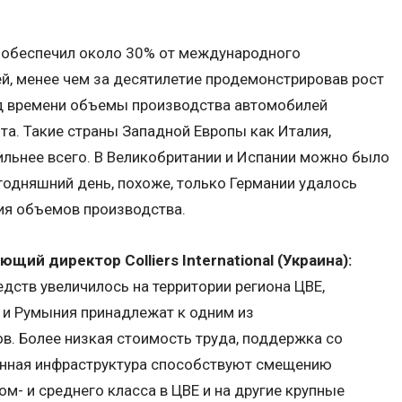
й обеспечил около 30% от международного
й, менее чем за десятилетие продемонстрировав рост
од времени объемы производства автомобилей
та. Такие страны Западной Европы как Италия,
ильнее всего. В Великобритании и Испании можно было
егодняшний день, похоже, только Германии удалось
ия объемов производства.
щий директор Colliers International (Украина):
дств увеличилось на территории региона ЦВЕ,
 и Румыния принадлежат к одним из
. Более низкая стоимость труда, поддержка со
енная инфраструктура способствуют смещению
м- и среднего класса в ЦВЕ и на другие крупные