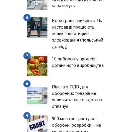
каратимуть
Коли гроші зникають. Як
насправді працюють
великі інвестиційні
зловживання (польський
досвід)
10 заборон у процесі
органічного виробництва
Пільга з ПДВ для
оборонних товарів не
залежить від того, хто їх
оплачує
900 млн грн гранту на
оборонні розробки – не
лише резидентам