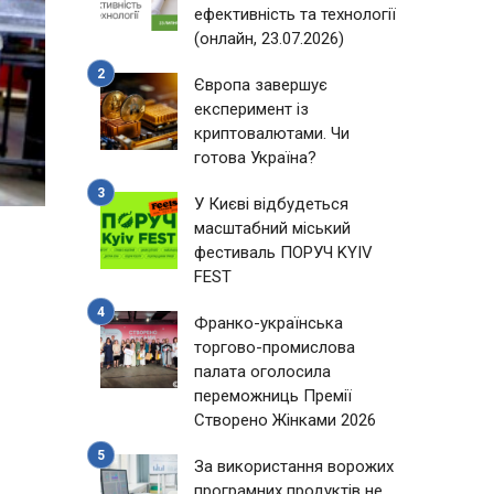
ефективність та технології
(онлайн, 23.07.2026)
Європа завершує
експеримент із
криптовалютами. Чи
готова Україна?
У Києві відбудеться
масштабний міський
фестиваль ПОРУЧ KYIV
FEST
Франко-українська
торгово-промислова
палата оголосила
переможниць Премії
Створено Жінками 2026
За використання ворожих
програмних продуктів не