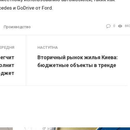
edes и GoDrive от Ford.
0
84
Производство
ЕРЕДНЯ
НАСТУПНА
егчит
Вторичный рынок жилья Киева:
полнит
бюджетные объекты в тренде
юджет