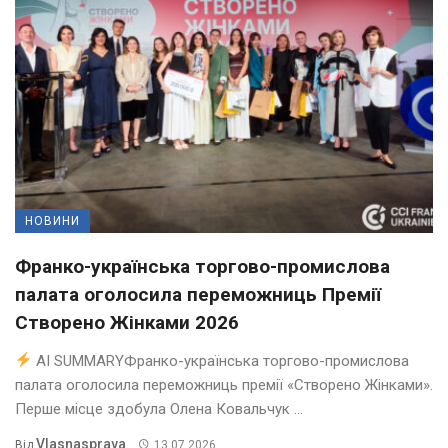
НОВИНИ
Франко-українська торгово-промислова
палата оголосила переможниць Премії
Створено Жінками 2026
AI SUMMARYФранко-українська торгово-промислова
палата оголосила переможниць премії «Створено Жінками».
Перше місце здобула Олена Ковальчук ...
Vlasnasprava
Від
13.07.2026