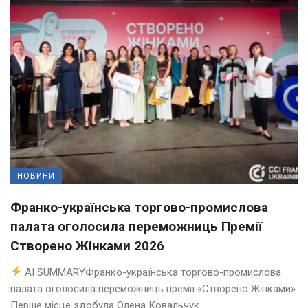
НОВИНИ
Франко-українська торгово-промислова
палата оголосила переможниць Премії
Створено Жінками 2026
AI SUMMARYФранко-українська торгово-промислова
палата оголосила переможниць премії «Створено Жінками».
Перше місце здобула Олена Ковальчук ...