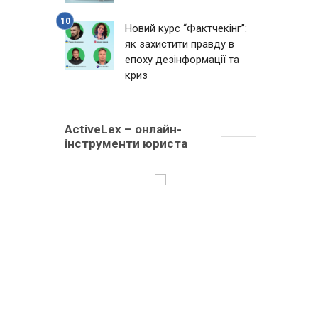
Новий курс “Фактчекінг”:
як захистити правду в
епоху дезінформації та
криз
ActiveLex – онлайн-
інструменти юриста