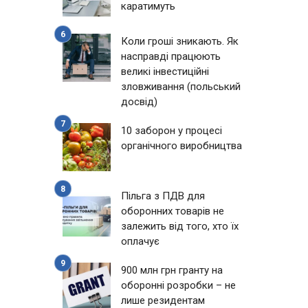
каратимуть
Коли гроші зникають. Як
насправді працюють
великі інвестиційні
зловживання (польський
досвід)
10 заборон у процесі
органічного виробництва
Пільга з ПДВ для
оборонних товарів не
залежить від того, хто їх
оплачує
900 млн грн гранту на
оборонні розробки – не
лише резидентам