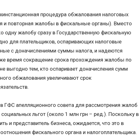
хинстанционная процедура обжалования налоговых
я и повторная жалобы в фискальные органы). Вместо
ко одну жалобу сразу в Государственную фискальную
одно для плательщиков, оспаривающих налоговые
нные с доначислениями суммы налога, и надеются
о же время сокращение срока прохождения жалобы по
не выгодно тем, кто оспаривает доначисления сумм
вного обжалования увеличивают срок
язательств.
 в ГФС апелляционного совета для рассмотрения жалоб
оциальных льгот (около 1 млн грн – ред.). Поскольку в
ить и представитель бизнеса, ожидается, что это в
моотношения фискального органа и налогоплательщика.