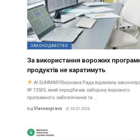
ЗАКОНОДАВСТВО
За використання ворожих програм
продуктів не каратимуть
AI SUMMARYВерховна Рада відхилила законопр
№ 13505, який передбачав заборону ворожого
програмного забезпечення та ...
Vlasnasprava
Від
03.07.2026