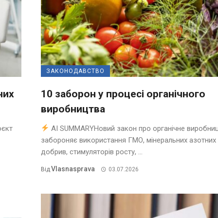
ЗАКОНОДАВСТВО
них
10 заборон у процесі органічного
виробництва
оєкт
AI SUMMARYНовий закон про органічне виробни
забороняє використання ГМО, мінеральних азотних
добрив, стимуляторів росту, ...
Vlasnasprava
Від
03.07.2026