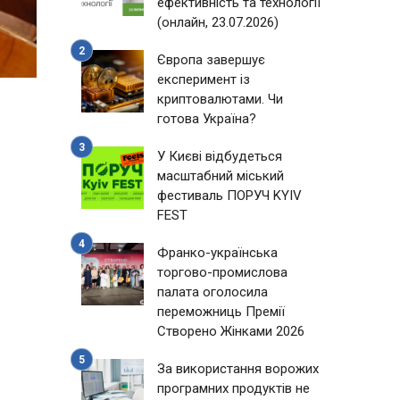
ефективність та технології
(онлайн, 23.07.2026)
Європа завершує
експеримент із
криптовалютами. Чи
готова Україна?
У Києві відбудеться
масштабний міський
фестиваль ПОРУЧ KYIV
FEST
Франко-українська
торгово-промислова
палата оголосила
переможниць Премії
Створено Жінками 2026
За використання ворожих
програмних продуктів не