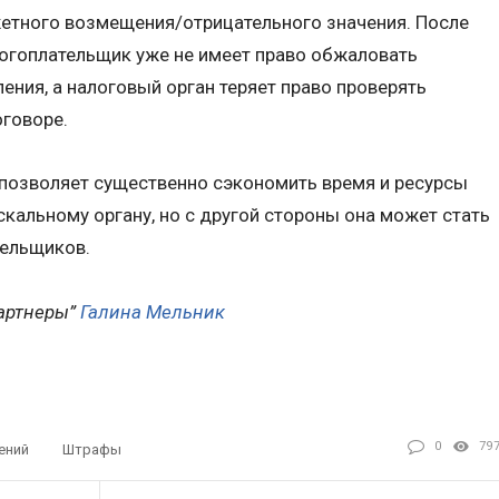
тного возмещения/отрицательного значения. После
логоплательщик уже не имеет право обжаловать
ния, а налоговый орган теряет право проверять
оговоре.
 позволяет существенно сэкономить время и ресурсы
скальному органу, но с другой стороны она может стать
тельщиков.
артнеры”
Галина Мельник
0
79
ений
Штрафы