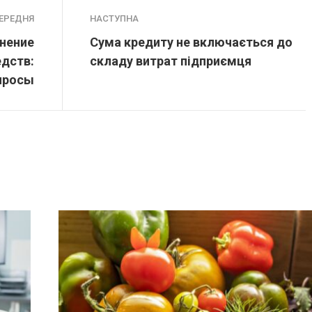
ЕРЕДНЯ
НАСТУПНА
анение
Cума кредиту не включається до
дств:
складу витрат підприємця
просы