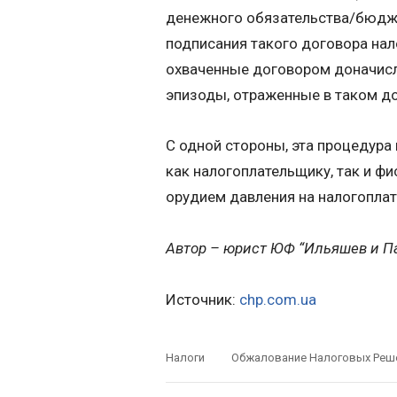
денежного обязательства/бюдже
подписания такого договора на
охваченные договором доначисле
эпизоды, отраженные в таком д
С одной стороны, эта процедура
как налогоплательщику, так и фи
орудием давления на налогопла
Автор – юрист ЮФ “Ильяшев и П
Источник:
chp.com.ua
Налоги
Обжалование Налоговых Реш