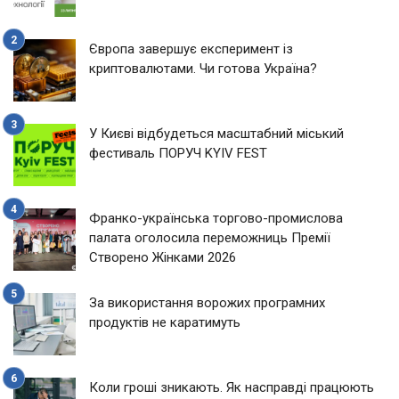
Європа завершує експеримент із
криптовалютами. Чи готова Україна?
У Києві відбудеться масштабний міський
фестиваль ПОРУЧ KYIV FEST
Франко-українська торгово-промислова
палата оголосила переможниць Премії
Створено Жінками 2026
За використання ворожих програмних
продуктів не каратимуть
Коли гроші зникають. Як насправді працюють