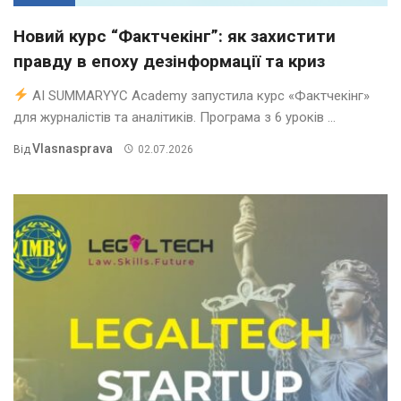
Новий курс “Фактчекінг”: як захистити
правду в епоху дезінформації та криз
AI SUMMARYYC Academy запустила курс «Фактчекінг»
для журналістів та аналітиків. Програма з 6 уроків ...
Vlasnasprava
Від
02.07.2026