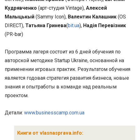
Кудрявченко
(арт-студия Vintage),
Алексей
Малыцькый
(Sammy Icon),
Валентин Калашник
(OS
DIRECT),
Татьяна Гринева
(
bit.ua
),
Надія Перевізник
(PR-bar)
Программа лагеря состоит из 6 дней обучения по
авторской методике Startup Ukraine, основанной на
применении игровых практик. Результатом обучения
является годовая стратегия развития бизнеса, новые
знания и опытработы в команде над реальным
проектом.
Детали:
www.businesscamp.com.ua
Книги от vlasnasprava.info: