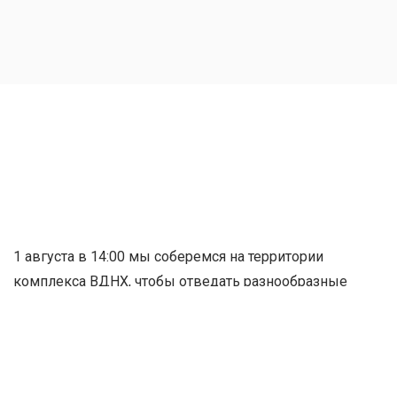
1 августа в 14:00 мы соберемся на территории
комплекса ВДНХ, чтобы отведать разнообразные
блюда приготовленные на открытом огне, поиграть в
мини-футбол и бадминтон, пообщаться, обсудить
последние новости и просто хорошо провести время.