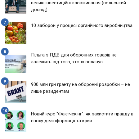
великі інвестиційні зловживання (польський
досвід)
10 заборон у процесі органічного виробництва
Пільга з ПДВ для оборонних товарів не
залежить від того, хто їх оплачує
900 млн грн гранту на оборонні розробки – не
лише резидентам
Новий курс “Фактчекінг”: як захистити правду в
епоху дезінформації та криз