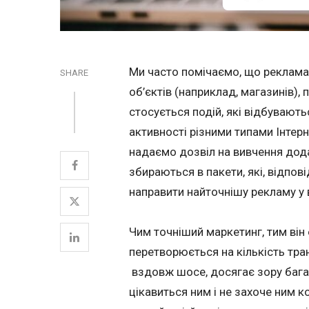
Ми часто помічаємо, що реклама 
SHARE
об’єктів (наприклад, магазинів)
стосується подій, які відбуваютьс
активності різними типами Інтер
надаємо дозвіл на вивчення дода
збираються в пакети, які, відпов
направити найточнішу рекламу у 
Чим точніший маркетинг, тим він
перетворюється на кількість тра
вздовж шосе, досягає зору багат
цікавиться ним і не захоче ним 