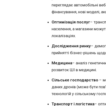
переглядає автомобільні веб
фінансування, нові моделі, ак
Оптимізація послуг
– трансп
населення, а магазини можуть
локалізаціях.
Дослідження ринку
– демог
прийнятті бізнес-рішень щод
Медицина
– аналіз генетичн
розвиток ШІ в медицині.
Сільське господарство
– м
даних дронів (може бути пов
технологій у сільському госп
Транспорт і логістика
– опт