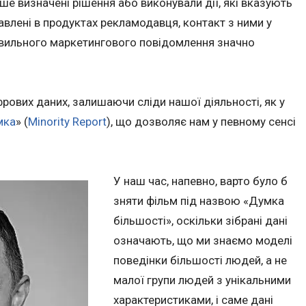
іше визначені рішення або виконували дії, які вказують
авлені в продуктах рекламодавця, контакт з ними у
вильного маркетингового повідомлення значно
ових даних, залишаючи сліди нашої діяльності, як у
мка
» (
Minority Report
), що дозволяє нам у певному сенсі
У наш час, напевно, варто було б
зняти фільм під назвою «Думка
більшості», оскільки зібрані дані
означають, що ми знаємо моделі
поведінки більшості людей, а не
малої групи людей з унікальними
характеристиками, і саме дані