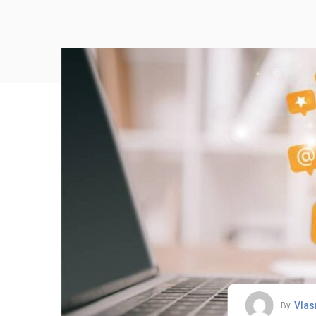
Vlas
By