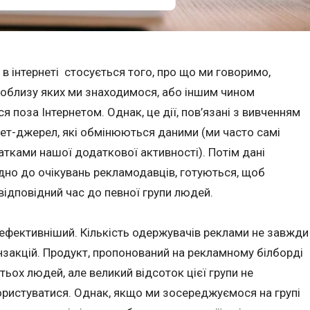
в інтернеті стосується того, про що ми говоримо,
, поблизу яких ми знаходимося, або іншим чином
я поза Інтернетом. Однак, це дії, пов’язані з вивченням
нет-джерел, які обмінюються даними (ми часто самі
тками нашої додаткової активності). Потім дані
ідно до очікувань рекламодавців, готуються, щоб
відповідний час до певної групи людей.
 ефективніший. Кількість одержувачів реклами не завжди
нзакцій. Продукт, пропонований на рекламному білборді
ьох людей, але великий відсоток цієї групи не
користуватися. Однак, якщо ми зосереджуємося на групі