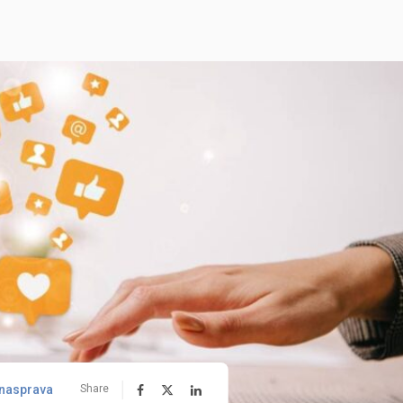
nasprava
Share