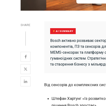
SHARE
AI SUMMARY
Bosch активно розвиває сектор
компонентів, ПЗ та сенсорів дл
MEMS-сенсорах та платформу c
гуманоїдних систем. Стратегіч
та створення бізнесу з мільяр
Від сенсорів до комплексних сис
Штефан Хартунг «Із розвитко
рішення Bosch зростає».