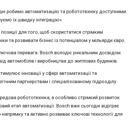
дні робимо автоматизацію та робототехніку доступними
чуємо їх швидку інтеграцію».
і позиції для того, щоб скористатися стрімким
ки та розвивати бізнес із потенціалом у мільярди євро.
лючова перевага: Bosch володіє унікальним досвідом
від автомобілів і виробництва до житлових будинків.
тимулює інновації у сфері автоматизації та
гічним партнерствам і спеціалізованому підрозділу.
Передова робототехніка, а особливо стрімкий розвиток
овий етап автоматизації. Bosch вже сьогодні відіграє
 напрямку та активно розвиває ключові технології для