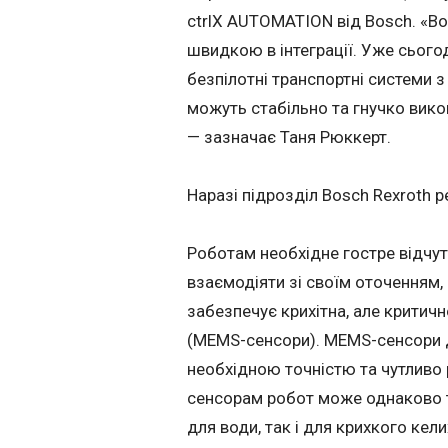
ctrlX AUTOMATION від Bosch. «В
швидкою в інтеграції. Уже сьог
безпілотні транспортні системи 
можуть стабільно та гнучко вико
— зазначає Таня Рюккерт.
Наразі підрозділ Bosch Rexroth р
Роботам необхідне гостре відчут
взаємодіяти зі своїм оточенням, 
забезпечує крихітна, але критич
(MEMS-сенсори). MEMS-сенсори 
необхідною точністю та чутливо 
сенсорам робот може однаково т
для води, так і для крихкого кел