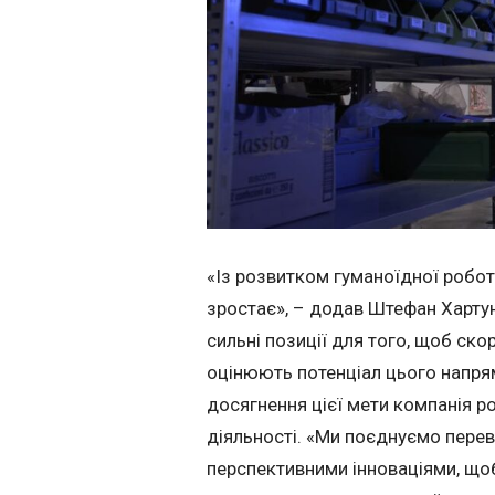
«Із розвитком гуманоїдної робот
зростає», – додав Штефан Хартун
сильні позиції для того, щоб ск
оцінюють потенціал цього напря
досягнення цієї мети компанія р
діяльності. «Ми поєднуємо перевір
перспективними інноваціями, щ