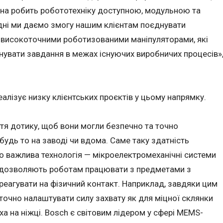
она робить робототехніку доступною, модульною та
одні ми даємо змогу нашим клієнтам поєднувати
з високоточними роботизованими маніпуляторами, які
нувати завдання в межах існуючих виробничих процесів»
еалізує низку клієнтських проєктів у цьому напрямку.
тя дотику, щоб вони могли безпечно та точно
будь то на заводі чи вдома. Саме таку здатність
но важлива технологія — мікроелектромеханічні системи
дозволяють роботам працювати з предметами з
реагувати на фізичний контакт. Наприклад, завдяки цим
очно налаштувати силу захвату як для міцної склянки
иха на ніжці. Bosch є світовим лідером у сфері MEMS-