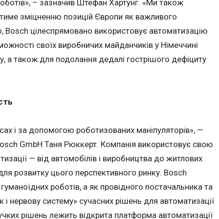
оботів», – зазначив Штефан Хартунг. «Ми також
ятиме зміцненню позицій Європи як важливого
го, Bosch цілеспрямовано використовує автоматизацію
ожності своїх виробничих майданчиків у Німеччині
ту, а також для подолання дедалі гострішого дефіциту
сть
сах і за допомогою роботизованих маніпуляторів», —
 Bosch GmbH Таня Рюккерт. Компанія використовує свою
тизації — від автомобілів і виробництва до житлових
для розвитку цього перспективного ринку. Bosch
 гуманоїдних роботів, а як провідного постачальника та
к і нервову систему» сучасних рішень для автоматизації
гнучких рішень лежить відкрита платформа автоматизації