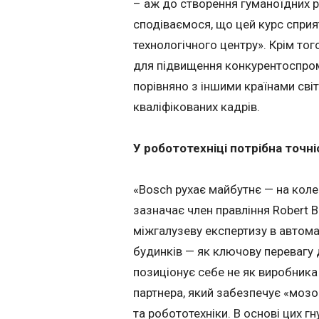
– аж до створення гуманоїдних р
сподіваємося, що цей курс спри
технологічного центру». Крім то
для підвищення конкурентоспром
порівняно з іншими країнами сві
кваліфікованих кадрів.
У робототехніці потрібна точні
«Bosch рухає майбутнє — на коле
зазначає член правління Robert
міжгалузеву експертизу в автома
будинків — як ключову перевагу 
позиціонує себе не як виробника
партнера, який забезпечує «мозо
та робототехніки. В основі цих 