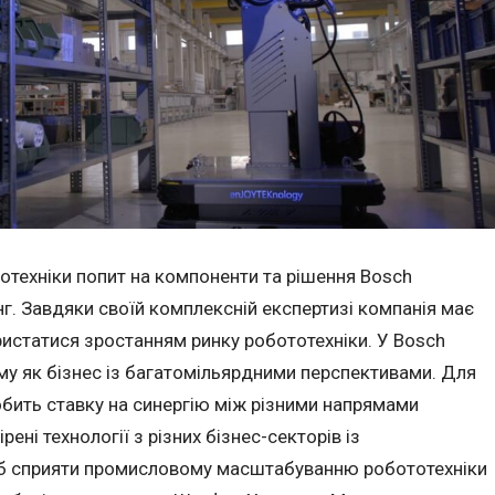
отехніки попит на компоненти та рішення Bosch
г. Завдяки своїй комплексній експертизі компанія має
ористатися зростанням ринку робототехніки. У Bosch
му як бізнес із багатомільярдними перспективами. Для
обить ставку на синергію між різними напрямами
ені технології з різних бізнес-секторів із
об сприяти промисловому масштабуванню робототехніки