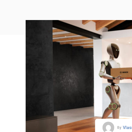
Vlas
By