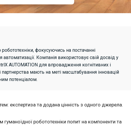
 робототехніки, фокусуючись на постачанні
я автоматизації. Компанія використовує свій досвід у
trlX AUTOMATION для впровадження когнітивних і
ні партнерства мають на меті масштабування інновацій
дним потенціалом.
тем: експертиза та додана цінність з одного джерела.
м гуманоїдної робототехніки попит на компоненти та