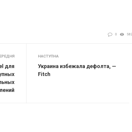
0
58
ЕРЕДНЯ
НАСТУПНА
el для
Украина избежала дефолта, —
упных
Fitch
льных
лений