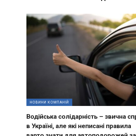
НОВИНИ КОМПАНІЙ
Водійська солідарність – звична сп
в Україні, але які неписані правила
варто знати для автоподорожей за