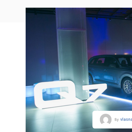
vlasn
By