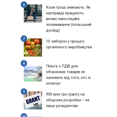
Коли гроші зникають. Як
насправді працюють
великі інвестиційні
зловживання (польський
досвід)
10 заборон у процесі
органічного виробництва
Пільга з ПДВ для
оборонних товарів не
залежить від того, хто їх
оплачує
900 млн грн гранту на
оборонні розробки – не
лише резидентам