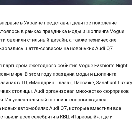
 впервые в Украине представил девятое поколение
стоялось в рамках праздника моды и шоппинга Vogue
ости оценили стильный дизайн, а также технические
ьзовались шаттл-сервисом на новеньких Audi Q7.
я партнером ежегодного события Vogue Fashion’s Night
о всем мире. В этом году праздник моды и шоппинга
азинах в ТЦ «Мандарин Плаза», Пассаже, Sanahunt Luxur
точках столицы. Audi организовал множество сюрпризов
ия. Их увлекательный шоппинг сопровождался
 новых автомобилях Audi Q7, которые вместили все
ставили всех селебрити в КВЦ «Парковый», где и