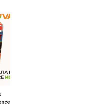
є
ence