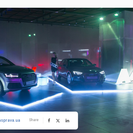
asprava.ua
Share