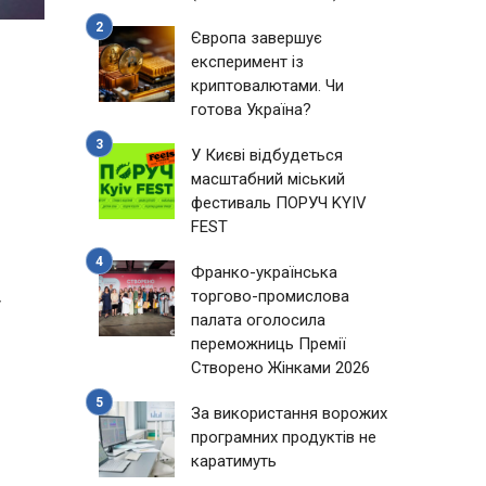
Європа завершує
експеримент із
криптовалютами. Чи
готова Україна?
У Києві відбудеться
масштабний міський
фестиваль ПОРУЧ KYIV
FEST
Франко-українська
торгово-промислова
y
палата оголосила
переможниць Премії
Створено Жінками 2026
За використання ворожих
програмних продуктів не
каратимуть