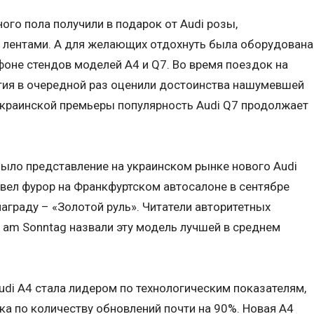
ого пола получили в подарок от Audi розы,
лентами. А для желающих отдохнуть была оборудована
фоне стендов моделей A4 и Q7. Во время поездок на
тия в очередной раз оценили достоинства нашумевшей
украинской премьеры популярность Audi Q7 продолжает
ыло представление на украинском рынке нового Audi
вел фурор на Франкфуртском автосалоне в сентябре
награду – «Золотой руль». Читатели авторитетных
ld am Sonntag назвали эту модель лучшей в среднем
di A4 стала лидером по технологическим показателям,
а по количеству обновлений почти на 90%. Новая A4