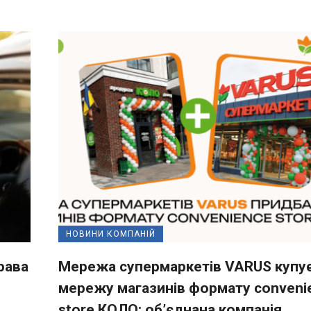
НОВИНИ КОМПАНІЙ
рава
Мережа супермаркетів VARUS купу
мережу магазинів формату conveni
store КОЛО: об’єднана компанія