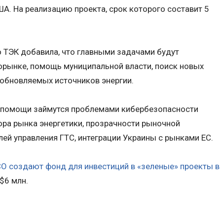
А. На реализацию проекта, срок которого составит 5
по ТЭК добавила, что главными задачами будут
орынке, помощь муниципальной власти, поиск новых
обновляемых источников энергии.
 помощи займутся проблемами кибербезопасности
тора рынка энергетики, прозрачности рыночной
ей управления ГТС, интеграции Украины с рынками ЕС.
O создают фонд для инвестиций в «зеленые» проекты в
$6 млн.