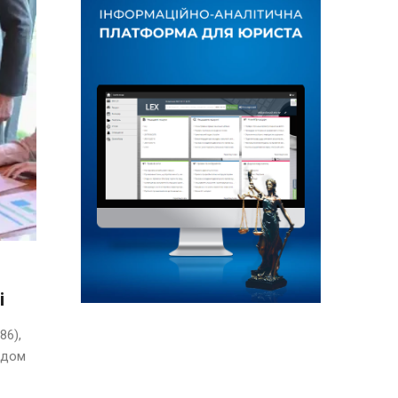
і
86),
ядом