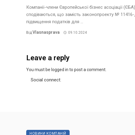
Компанії-члени Європейської бізнес асоціації (ЄБА
сподіваються, що замість законопроекту № 11416-
підвищення податків для ...
Vlasnasprava
Від
09.10.2024
Leave a reply
You must be logged in to post a comment.
Social connect:
НОВИНИ КОМПАНІЙ