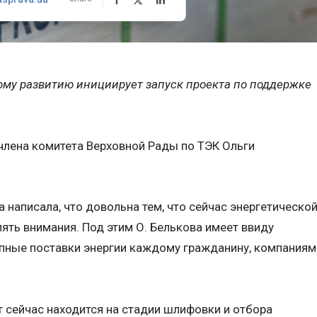
му развитию инициирует запуск проекта по поддержке
 члена комитета Верховной Рады по ТЭК Ольги
а написала, что довольна тем, что сейчас энергетическо
ять внимания. Под этим О. Белькова имеет ввиду
пные поставки энергии каждому гражданину, компаниям
т сейчас находится на стадии шлифовки и отбора