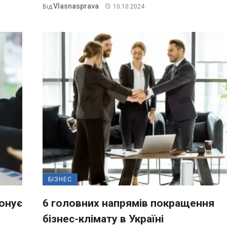
Vlasnasprava
Від
10.10.2024
БІЗНЕС
понує
6 головних напрямів покращення
бізнес-клімату в Україні