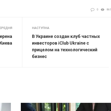
0
86
ЕРЕДНЯ
НАСТУПНА
мерена
В Украине создан клуб частных
 Киева
инвесторов iClub Ukraine с
прицелом на технологический
бизнес