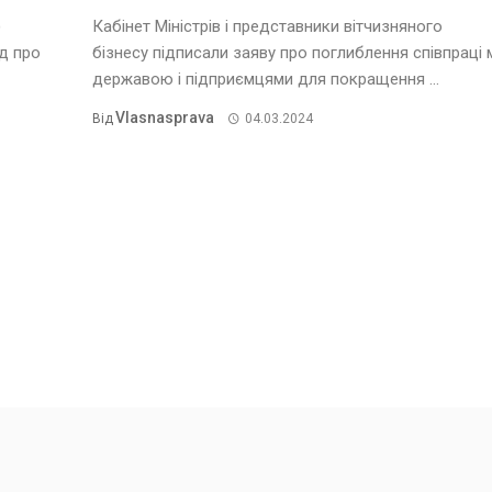
)
Кабінет Міністрів і представники вітчизняного
д про
бізнесу підписали заяву про поглиблення співпраці 
державою і підприємцями для покращення ...
Vlasnasprava
Від
04.03.2024