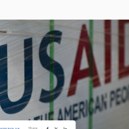
asprava.ua
Share