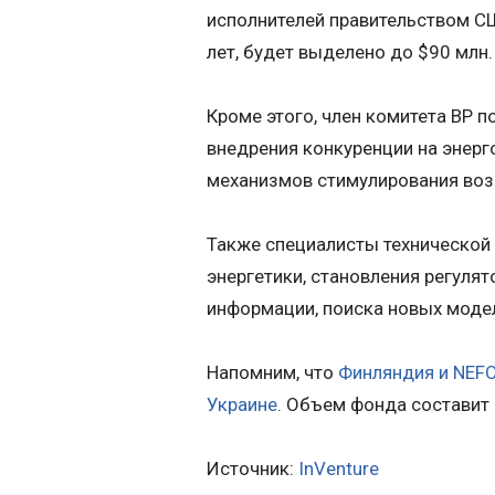
исполнителей правительством СШ
лет, будет выделено до $90 млн.
Кроме этого, член комитета ВР 
внедрения конкуренции на энерг
механизмов стимулирования воз
Также специалисты технической
энергетики, становления регуля
информации, поиска новых модел
Напомним, что
Финляндия и NEFC
Украин
е
. Объем фонда составит 
Источник:
InVenture