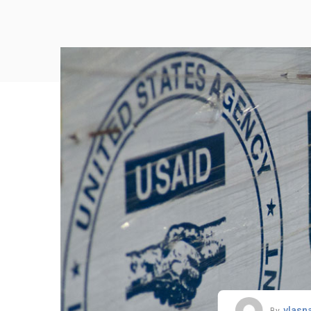
vlasn
By