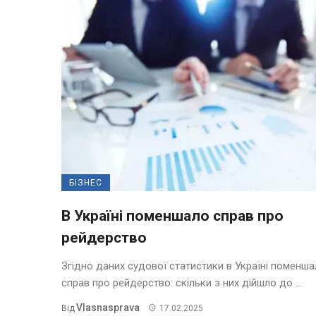
БІЗНЕС
В Україні поменшало справ про
рейдерство
Згідно даних судової статистики в Україні поменш
справ про рейдерство: скільки з них дійшло до ...
Vlasnasprava
Від
17.02.2025