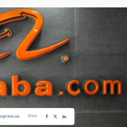
asprava.ua
Share