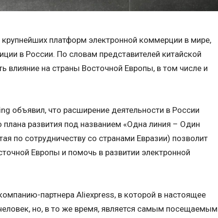
 из крупнейших платформ электронной коммерции в мире,
тиции в России. По словам представителей китайской
ь влияние на страны Восточной Европы, в том числе и
ing объявил, что расширение деятельности в России
 плана развития под названием «Одна линия – Один
тая по сотрудничеству со странами Евразии) позволит
сточной Европы и помочь в развитии электронной
 компанию-партнера Aliexpress, в которой в настоящее
человек, но, в то же время, является самым посещаемым