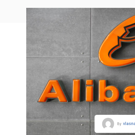
vlasn
By