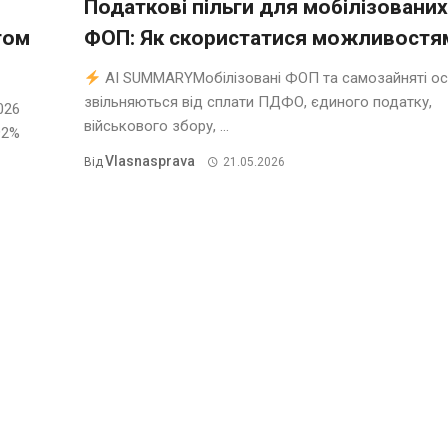
Податкові пільги для мобілізованих
том
ФОП: Як скористатися можливостя
AI SUMMARYМобілізовані ФОП та самозайняті о
звільняються від сплати ПДФО, єдиного податку,
026
військового збору, ...
92%
Vlasnasprava
Від
21.05.2026