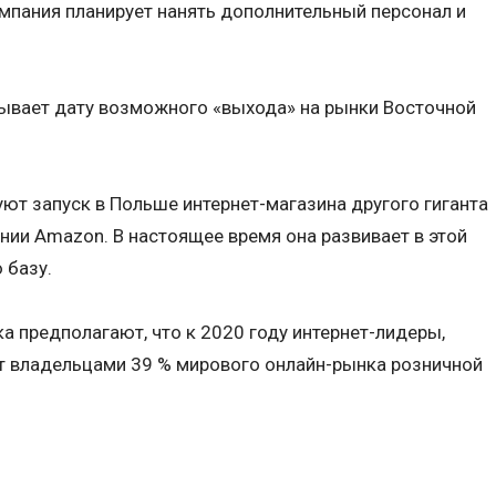
мпания планирует нанять дополнительный персонал и
азывает дату возможного «выхода» на рынки Восточной
уют запуск в Польше интернет-магазина другого гиганта
ии Amazon. В настоящее время она развивает в этой
 базу.
а предполагают, что к 2020 году интернет-лидеры,
дут владельцами 39 % мирового онлайн-рынка розничной