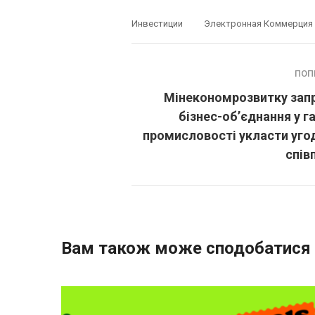
Инвестиции
Электронная Коммерция
ПОП
Мінекономрозвитку зап
бізнес-об’єднання у г
промисловості укласти уго
спів
Вам також може сподобатися