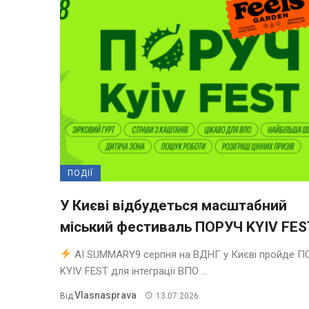
ПОДІЇ
У Києві відбудеться масштабний
міський фестиваль ПОРУЧ KYIV FES
AI SUMMARY9 серпня на ВДНГ у Києві пройде П
KYIV FEST для інтеграції ВПО ...
Vlasnasprava
Від
13.07.2026