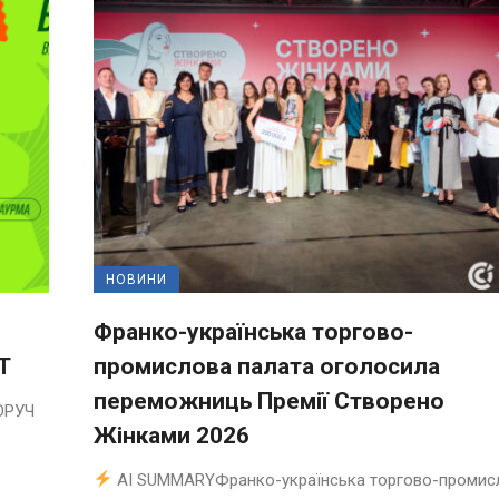
НОВИНИ
Франко-українська торгово-
T
промислова палата оголосила
переможниць Премії Створено
ОРУЧ
Жінками 2026
AI SUMMARYФранко-українська торгово-промис