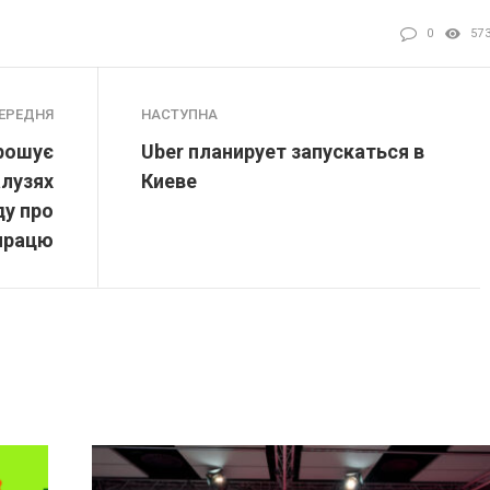
0
57
ЕРЕДНЯ
НАСТУПНА
рошує
Uber планирует запускаться в
алузях
Киеве
ду про
працю