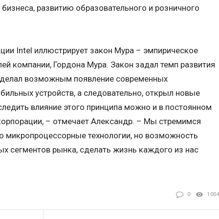
 бизнеса, развитию образовательного и розничного
ии Intel иллюстрирует закон Мура – эмпирическое
ей компании, Гордона Мура. Закон задал темп развития
 сделал возможным появление современных
бильных устройств, а следовательно, открыл новые
ледить влияние этого принципа можно и в постоянном
корпорации, – отмечает Александр. – Мы стремимся
осто микропроцессорные технологии, но возможность
х сегментов рынка, сделать жизнь каждого из нас
0
100