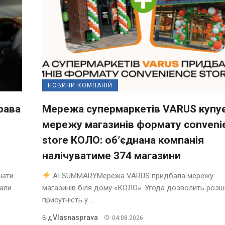
НОВИНИ КОМПАНІЙ
рава
Мережа супермаркетів VARUS купу
мережу магазинів формату conveni
store КОЛО: об’єднана компанія
налічуватиме 374 магазини
нати
AI SUMMARYМережа VARUS придбала мережу
нали
магазинів біля дому «КОЛО». Угода дозволить роз
присутність у ...
Vlasnasprava
Від
04.08.2026