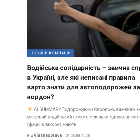
НОВИНИ КОМПАНІЙ
Водійська солідарність – звична сп
в Україні, але які неписані правила
варто знати для автоподорожей за
кордон?
AI SUMMARYПодорожуючи Європою, важливо з
місцевий водійський етикет, оскільки однакові сиг
(фари, клаксон) мають ...
Vlasnasprava
Від
05.08.2026