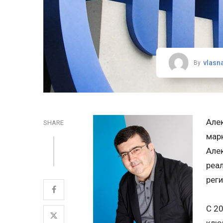
vlasn
By
Але
SHARE
марк
Але
реа
реги
С 2