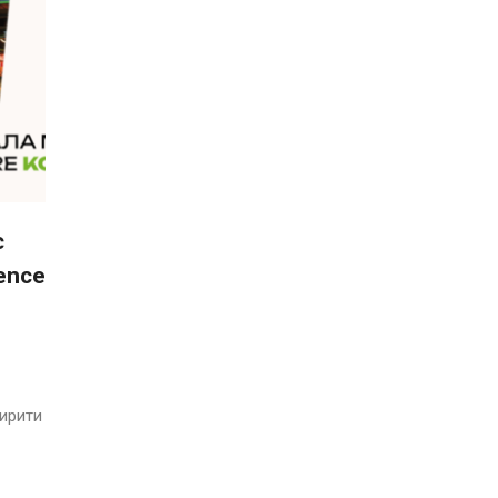
є
ence
ширити