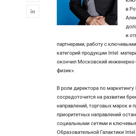
клю
в Ро
Але
дол
и о
партнерами, работу с ключевыми
категорий продукции Intel: мате
окончил Московский инженерно-
физик».
В роли директора по маркетингу 
сосредоточится на развитии бре
направлений, торговых марок и п
приоритетных направлений остане
социальными сетями и ключевыми 
Образовательной Галактики Inte