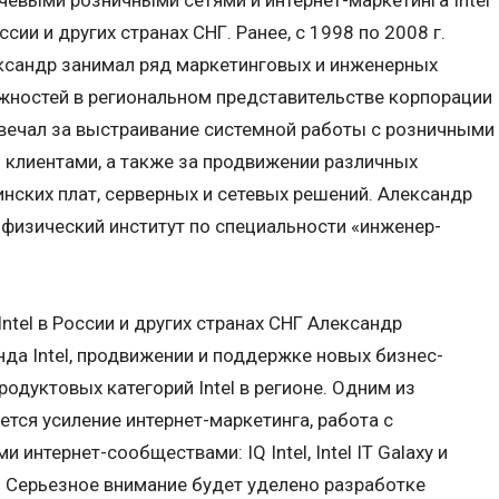
чевыми розничными сетями и интернет-маркетинга Intel
ссии и других странах СНГ. Ранее, с 1998 по 2008 г.
ксандр занимал ряд маркетинговых и инженерных
жностей в региональном представительстве корпорации
твечал за выстраивание системной работы с розничными
 клиентами, а также за продвижении различных
ринских плат, серверных и сетевых решений. Александр
физический институт по специальности «инженер-
Intel в России и других странах СНГ Александр
нда Intel, продвижении и поддержке новых бизнес-
родуктовых категорий Intel в регионе. Одним из
тся усиление интернет-маркетинга, работа с
интернет-сообществами: IQ Intel, Intel IT Galaxy и
l. Серьезное внимание будет уделено разработке