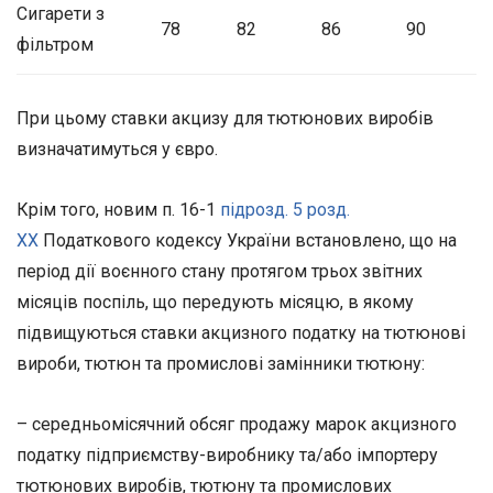
Сигарети з
78
82
86
90
фільтром
При цьому ставки акцизу для тютюнових виробів
визначатимуться у євро.
Крім того, новим п. 16-1
підрозд. 5 розд.
ХХ
Податкового кодексу України встановлено, що на
період дії воєнного стану протягом трьох звітних
місяців поспіль, що передують місяцю, в якому
підвищуються ставки акцизного податку на тютюнові
вироби, тютюн та промислові замінники тютюну:
– середньомісячний обсяг продажу марок акцизного
податку підприємству-виробнику та/або імпортеру
тютюнових виробів, тютюну та промислових