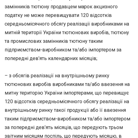
замінників тютюну продавцем марок акцизного
податку не може перевищувати 120 відсотків
середньомісячного обсягу реалізації виробниками на
митній території України тютюнових виробів, тютюну
та промислових замінників тютюну таким
підприємством-виробником та/або імпортером за
попередні дев’ять календарних місяців;
– з обсягів реалізації на внутрішньому ринку
тютюнових виробів виробниками та/або ввезення на
митну територію України імпортерами, що перевищує
120 відсотків середньомісячного обсягу реалізації на
внутрішньому ринку такої продукції або її ввезення
таким підприємством-виробником та/або імпортером
за попередні дев’ять місяців, що передують трьом
звітним місяцям поспіль, що передують місяцю, в