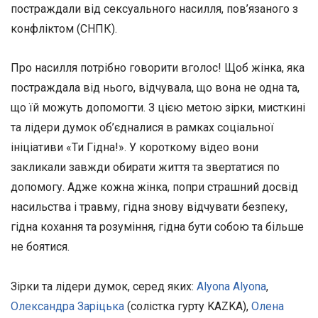
постраждали від сексуального насилля, пов’язаного з
конфліктом (СНПК).
Про насилля потрібно говорити вголос! Щоб жінка, яка
постраждала від нього, відчувала, що вона не одна та,
що їй можуть допомогти. З цією метою зірки, мисткині
та лідери думок об’єдналися в рамках соціальної
ініціативи «Ти Гідна!». У короткому відео вони
закликали завжди обирати життя та звертатися по
допомогу. Адже кожна жінка, попри страшний досвід
насильства і травму, гідна знову відчувати безпеку,
гідна кохання та розуміння, гідна бути собою та більше
не боятися.
Зірки та лідери думок, серед яких:
Alyona Alyona
,
Олександра
Заріцька
(солістка гурту KAZKA),
Олена