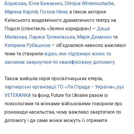
Борисова
,
Юлія Бевзенко
,
Olimpia Whitemustache
,
Марина Карпій
,
Поліна Неня
, а також акторки
Київського академічного драматичного театру на
Подолі (спектакль «Зелені коридори») —
Даша
Малахова
,
Лариса Трояновська
,
Марія Деменко
та
Катерина Рубашкіна
— обʼєдналися навколо важливої
теми та створили
відео, яке підтримує жінок та
закликає звернутися по
кваліфікован
у допомогу.
Також вийшла серія просвітницьких етерів,
партнерські організації ГО «Ла Страда – Україна»
,
рух
VETERANKA
та фонд Future for Ukraine разом із
психологами та жінками-військовими говорили про
різновиди насильства, чому важливо звертатися по
допомогу і де саме жінки можуть її отримати.