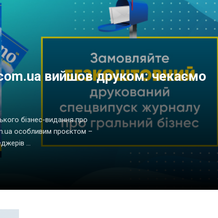
.com.ua вийшов друком: чекаємо
ького бізнес-видання про
com.ua особливим проєктом –
жерів ...