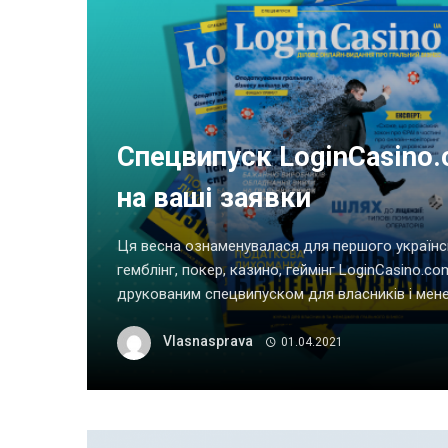
Спецвипуск LoginCasino
на ваші заявки
Ця весна ознаменувалася для першого українс
гемблінг, покер, казино, геймінг LoginCasino.
друкованим спецвипуском для власників і менед
Vlasnasprava
01.04.2021