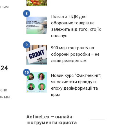
нным
Пільга з ПДВ для
оборонних товарів не
залежить від того, хто їх
оплачує
900 млн грн гранту на
оборонні розробки – не
лише резидентам
 24
Новий курс “Фактчекінг”:
як захистити правду в
епоху дезінформації та
лена
криз
я» мы
ActiveLex – онлайн-
інструменти юриста