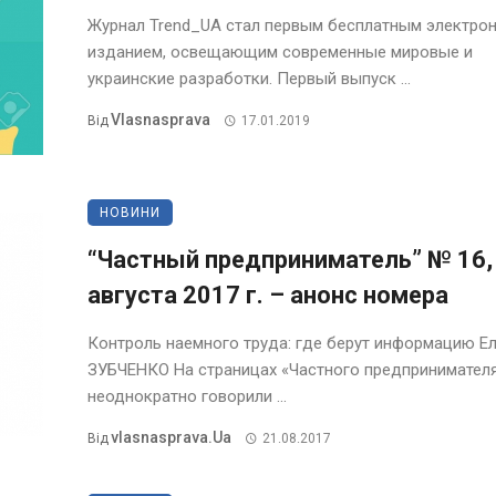
Журнал Trend_UA стал первым бесплатным электро
изданием, освещающим современные мировые и
украинские разработки. Первый выпуск ...
Vlasnasprava
Від
17.01.2019
НОВИНИ
“Частный предприниматель” № 16,
августа 2017 г. – анонс номера
Контроль наемного труда: где берут информацию Е
ЗУБЧЕНКО На страницах «Частного предпринимател
неоднократно говорили ...
Vlasnasprava.ua
Від
21.08.2017