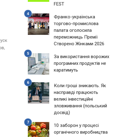
FEST
Франко-українська
торгово-промислова
палата оголосила
переможниць Премії
пуск
Створено Жінками 2026
ов,
За використання ворожих
програмних продуктів не
каратимуть
Коли гроші зникають. Як
насправді працюють
великі інвестиційні
зловживання (польський
досвід)
10 заборон у процесі
органічного виробництва