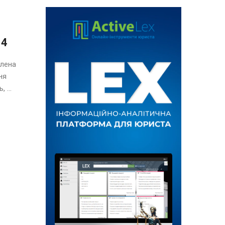
14
Елена
ня
 ...