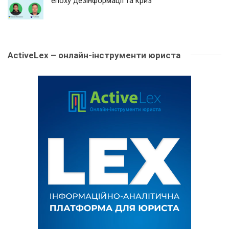
епоху дезінформації та криз
ActiveLex – онлайн-інструменти юриста