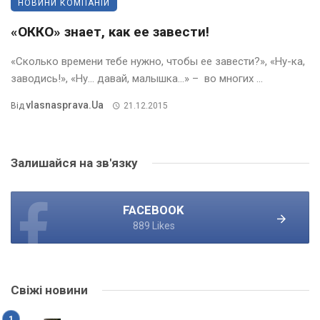
НОВИНИ КОМПАНІЙ
«ОККО» знает, как ее завести!
«Сколько времени тебе нужно, чтобы ее завести?», «Ну-ка,
заводись!», «Ну… давай, малышка…» – во многих ...
Vlasnasprava.ua
Від
21.12.2015
Залишайся на зв'язку
FACEBOOK
889 Likes
Свіжі новини