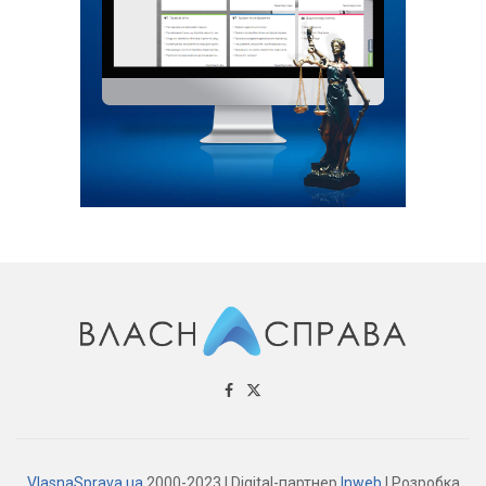
VlasnaSprava.ua
2000-2023 | Digital-партнер
Inweb
| Розробка