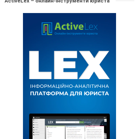
ActiveLex – онлайн-інструменти юриста