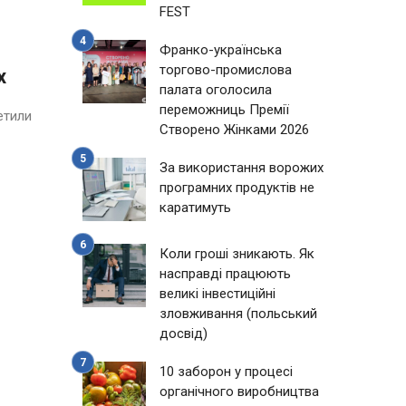
FEST
Франко-українська
торгово-промислова
х
палата оголосила
переможниць Премії
етили
Створено Жінками 2026
За використання ворожих
програмних продуктів не
каратимуть
Коли гроші зникають. Як
насправді працюють
великі інвестиційні
зловживання (польський
досвід)
10 заборон у процесі
органічного виробництва