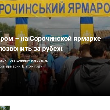
иром – на Сорочинской ярмарке
позвонить за рубеж
цах к повышенным нагрузкам
ой ярмарки. В этом году