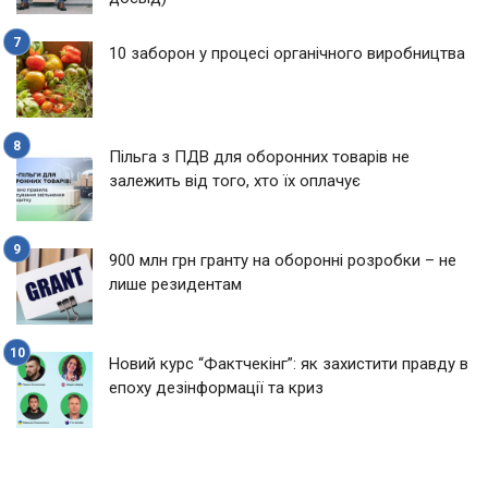
10 заборон у процесі органічного виробництва
Пільга з ПДВ для оборонних товарів не
залежить від того, хто їх оплачує
900 млн грн гранту на оборонні розробки – не
лише резидентам
Новий курс “Фактчекінг”: як захистити правду в
епоху дезінформації та криз