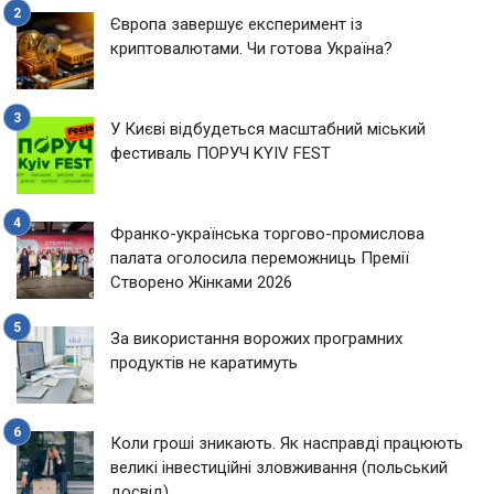
Європа завершує експеримент із
криптовалютами. Чи готова Україна?
У Києві відбудеться масштабний міський
фестиваль ПОРУЧ KYIV FEST
Франко-українська торгово-промислова
палата оголосила переможниць Премії
Створено Жінками 2026
За використання ворожих програмних
продуктів не каратимуть
Коли гроші зникають. Як насправді працюють
великі інвестиційні зловживання (польський
досвід)