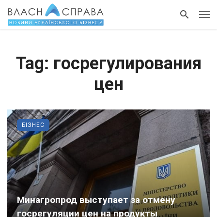
Tag: госрегулирования
цен
БІЗНЕС
Минагропрод выступает за отмену
госрегуляции цен на продукты